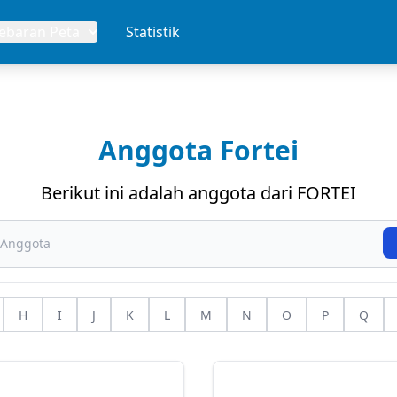
Sebaran Peta
Statistik
Anggota Fortei
Berikut ini adalah anggota dari FORTEI
H
I
J
K
L
M
N
O
P
Q