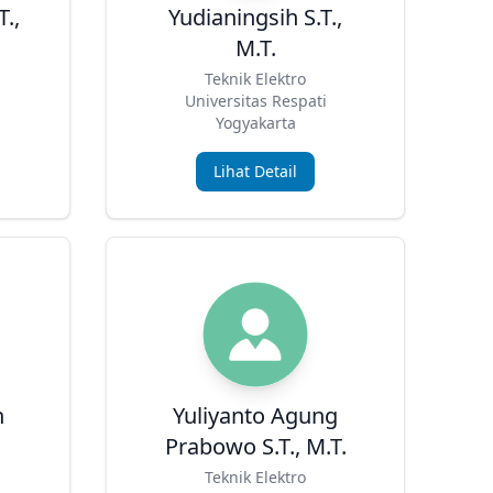
T.,
Yudianingsih S.T.,
M.T.
Teknik Elektro
Universitas Respati
Yogyakarta
Lihat Detail
h
Yuliyanto Agung
Prabowo S.T., M.T.
Teknik Elektro