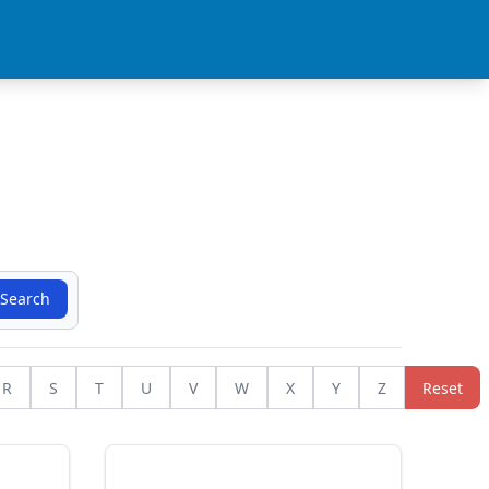
Search
R
S
T
U
V
W
X
Y
Z
Reset