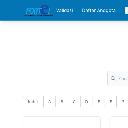
Validasi
Daftar Anggota
Search
Index
A
B
C
D
E
F
G