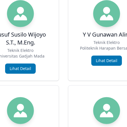
usuf Susilo Wijoyo
Y V Gunawan Al
S.T., M.Eng.
Teknik Elektro
Politeknik Harapan Ber
Teknik Elektro
niversitas Gadjah Mada
Lihat Detail
Lihat Detail